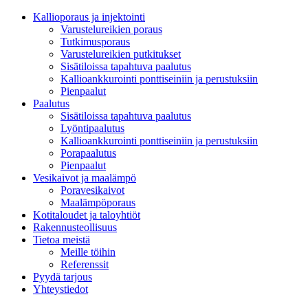
Kallioporaus ja injektointi
Varustelureikien poraus
Tutkimusporaus
Varustelureikien putkitukset
Sisätiloissa tapahtuva paalutus
Kallioankkurointi ponttiseiniin ja perustuksiin
Pienpaalut
Paalutus
Sisätiloissa tapahtuva paalutus
Lyöntipaalutus
Kallioankkurointi ponttiseiniin ja perustuksiin
Porapaalutus
Pienpaalut
Vesikaivot ja maalämpö
Poravesikaivot
Maalämpöporaus
Kotitaloudet ja taloyhtiöt
Rakennusteollisuus
Tietoa meistä
Meille töihin
Referenssit
Pyydä tarjous
Yhteystiedot