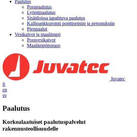
Paalutus
Porapaalutus
Lyöntipaalutus
Sisätiloissa tapahtuva paalutus
Kallioankkurointi ponttiseiniin ja perustuksiin
Pienpaalut
Vesikaivot ja maalämpö
Poravesikaivot
Maalämpöporaus
Juvatec
fi
en
sv
Paalutus
Korkealaatuiset paalutuspalvelut
rakennusteollisuudelle