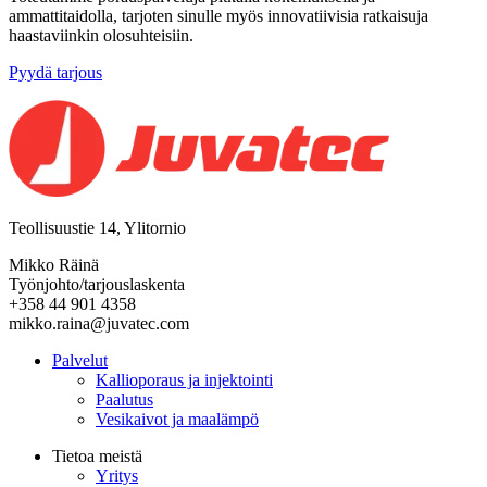
ammattitaidolla, tarjoten sinulle myös innovatiivisia ratkaisuja
haastaviinkin olosuhteisiin.
Pyydä tarjous
Teollisuustie 14, Ylitornio
Mikko Räinä
Työnjohto/tarjouslaskenta
+358 44 901 4358
mikko.raina@juvatec.com
Palvelut
Kallioporaus ja injektointi
Paalutus
Vesikaivot ja maalämpö
Tietoa meistä
Yritys