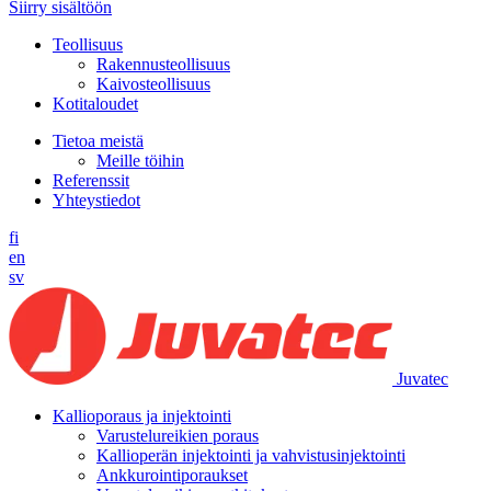
Siirry sisältöön
Teollisuus
Rakennusteollisuus
Kaivosteollisuus
Kotitaloudet
Tietoa meistä
Meille töihin
Referenssit
Yhteystiedot
fi
en
sv
Juvatec
Kallioporaus ja injektointi
Varustelureikien poraus
Kallioperän injektointi ja vahvistusinjektointi
Ankkurointiporaukset