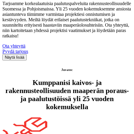
Tarjoamme korkealaatuisia paalutuspalveluita rakennusteollisuudelle
Suomessa ja Pohjoismaissa. Yli 25 vuoden kokemuksemme ansiosta
asiantunteva tiimimme varmistaa projektiesi onnistumisen ja
kestävyyden. Meiltä löydät erilaiset paalutustekniikat, jotka on
suunniteltu erityisesti haastaviin maaperäolosuhteisiin. Ota yhteyttä,
niin kartoitetaan yhdessä projektisi vaatimukset ja löydetään paras
ratkaisu!
Ota yhteyttä
Pyydä tarjous
Juvatec
Kumppanisi kaivos- ja
rakennusteollisuuden maaperän poraus-
ja paalutustöissä yli 25 vuoden
kokemuksella