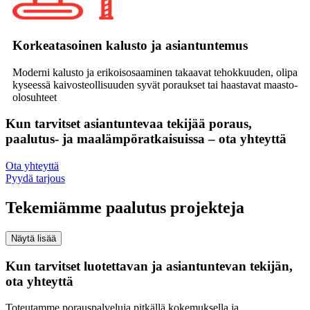
Korkeatasoinen kalusto ja asiantuntemus
Moderni kalusto ja erikoisosaaminen takaavat tehokkuuden, olipa
kyseessä kaivosteollisuuden syvät poraukset tai haastavat maasto-
olosuhteet
Kun tarvitset asiantuntevaa tekijää poraus,
paalutus- ja maalämpöratkaisuissa – ota yhteyttä
Ota yhteyttä
Pyydä tarjous
Tekemiämme paalutus projekteja
Kun tarvitset luotettavan ja asiantuntevan tekijän,
ota yhteyttä
Toteutamme porauspalveluja pitkällä kokemuksella ja