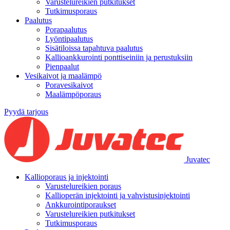
Varustelureikien putkitukset
Tutkimusporaus
Paalutus
Porapaalutus
Lyöntipaalutus
Sisätiloissa tapahtuva paalutus
Kallioankkurointi ponttiseiniin ja perustuksiin
Pienpaalut
Vesikaivot ja maalämpö
Poravesikaivot
Maalämpöporaus
Pyydä tarjous
Juvatec
Kallioporaus ja injektointi
Varustelureikien poraus
Kallioperän injektointi ja vahvistusinjektointi
Ankkurointiporaukset
Varustelureikien putkitukset
Tutkimusporaus