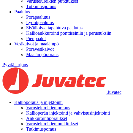
Varustelureikien putkitukset
Tutkimusporaus
Paalutus
Porapaalutus
Lyöntipaalutus
Sisätiloissa tapahtuva paalutus
Kallioankkurointi ponttiseiniin ja perustuksiin
Pienpaalut
Vesikaivot ja maalämpö
Poravesikaivot
Maalämpöporaus
Pyydä tarjous
Juvatec
Kallioporaus ja injektointi
Varustelureikien poraus
Kallioperän injektointi ja vahvistusinjektointi
Ankkurointiporaukset
Varustelureikien putkitukset
Tutkimusporaus