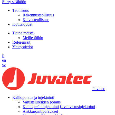
Siirry sisältöön
Teollisuus
Rakennusteollisuus
Kaivosteollisuus
Kotitaloudet
Tietoa meistä
Meille töihin
Referenssit
Yhteystiedot
fi
en
sv
Juvatec
Kallioporaus ja injektointi
Varustelureikien poraus
Kallioperän injektointi ja vahvistusinjektointi
Ankkurointiporaukset