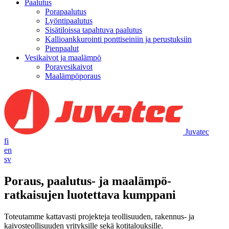
Paalutus
Porapaalutus
Lyöntipaalutus
Sisätiloissa tapahtuva paalutus
Kallioankkurointi ponttiseiniin ja perustuksiin
Pienpaalut
Vesikaivot ja maalämpö
Poravesikaivot
Maalämpöporaus
Juvatec
fi
en
sv
Poraus, paalutus- ja maalämpö­
ratkaisujen luotettava kumppani
Toteutamme kattavasti projekteja teollisuuden, rakennus- ja
kaivosteollisuuden yrityksille sekä kotitalouksille.