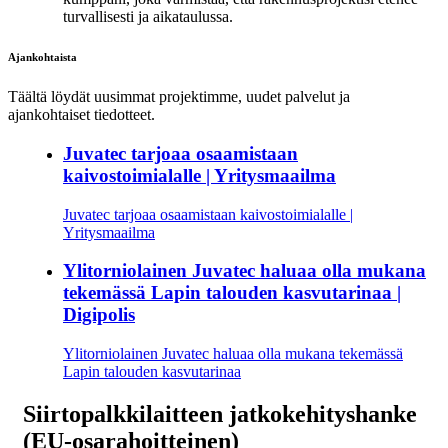
turvallisesti ja aikataulussa.
Ajankohtaista
Täältä löydät uusimmat projektimme, uudet palvelut ja
ajankohtaiset tiedotteet.
Juvatec tarjoaa osaamistaan
kaivostoimialalle | Yritysmaailma
Juvatec tarjoaa osaamistaan kaivostoimialalle |
Yritysmaailma
Ylitorniolainen Juvatec haluaa olla mukana
tekemässä Lapin talouden kasvutarinaa |
Digipolis
Ylitorniolainen Juvatec haluaa olla mukana tekemässä
Lapin talouden kasvutarinaa
Siirtopalkkilaitteen jatkokehityshanke
(EU-osarahoitteinen)