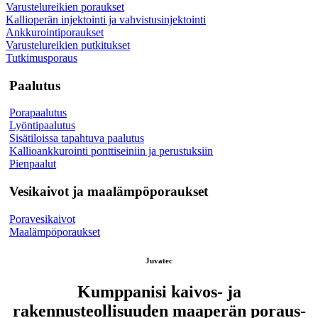
Varustelureikien poraukset
Kallioperän injektointi ja vahvistusinjektointi
Ankkurointiporaukset
Varustelureikien putkitukset
Tutkimusporaus
Paalutus
Porapaalutus
Lyöntipaalutus
Sisätiloissa tapahtuva paalutus
Kallioankkurointi ponttiseiniin ja perustuksiin
Pienpaalut
Vesikaivot ja maalämpöporaukset
Poravesikaivot
Maalämpöporaukset
Juvatec
Kumppanisi kaivos- ja
rakennusteollisuuden maaperän poraus-