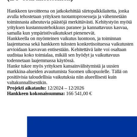
Hankkeen tavoitteena on jatkokehittää siirtopalkkilaitetta, jonka
avulla tehostetaan yrityksen tuotantoprosesseja ja vähennetään
toiminnasta aiheutuvia päästöjä merkittävästi. Kehitystyön myötä
yrityksen kustannustehokkuus paranee ja kannattavuus kasvaa,
samalla kun ympäristövaikutukset pienenevät.
Hankkeella on myönteinen vaikutus luontoon, ja toiminnan
laajentuessa sekä hankkeen tulosten konkretisoituessa vaikutusten
arvioidaan kasvavan entisestään. Kehitettävä laite voi osaltaan
uudistaa koko toimialaa, mikäli sen hyödyt ja vaikuttavuus
todennetaan laajemmassa käytössä.
Hanke tukee myös yrityksen kansainvälistymistä ja uusien
markkina-alueiden avautumista Suomen ulkopuolelle. Tällä on
positiivisia taloudellisia vaikutuksia niin alueellisesti kuin
valtakunnallisestikin.
Projekti aikataulu:
12/2024 – 12/2026
Hankkeen kokonaissumma:
166 541,00 €