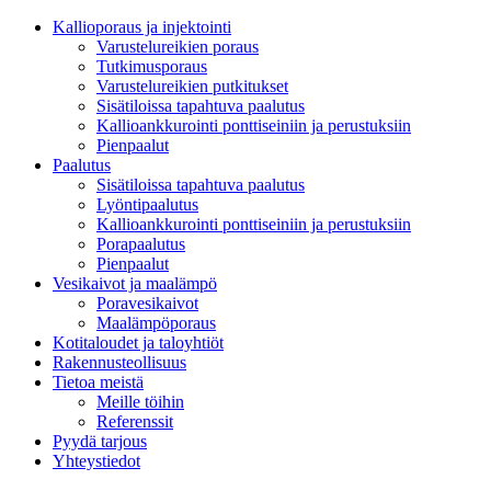
Kallioporaus ja injektointi
Varustelureikien poraus
Tutkimusporaus
Varustelureikien putkitukset
Sisätiloissa tapahtuva paalutus
Kallioankkurointi ponttiseiniin ja perustuksiin
Pienpaalut
Paalutus
Sisätiloissa tapahtuva paalutus
Lyöntipaalutus
Kallioankkurointi ponttiseiniin ja perustuksiin
Porapaalutus
Pienpaalut
Vesikaivot ja maalämpö
Poravesikaivot
Maalämpöporaus
Kotitaloudet ja taloyhtiöt
Rakennusteollisuus
Tietoa meistä
Meille töihin
Referenssit
Pyydä tarjous
Yhteystiedot