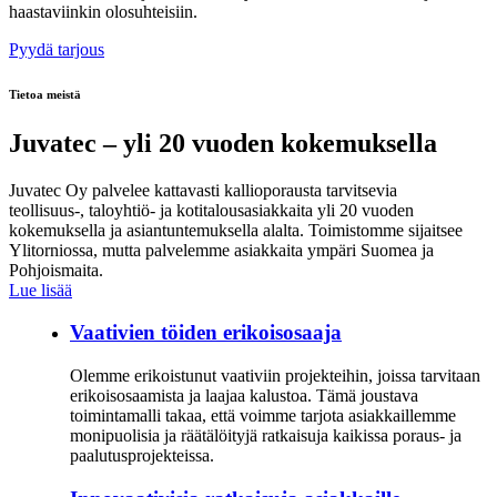
haastaviinkin olosuhteisiin.
Pyydä tarjous
Tietoa meistä
Juvatec – yli 20 vuoden kokemuksella
Juvatec Oy palvelee kattavasti kallioporausta tarvitsevia
teollisuus-, taloyhtiö- ja kotitalousasiakkaita yli 20 vuoden
kokemuksella ja asiantuntemuksella alalta. Toimistomme sijaitsee
Ylitorniossa, mutta palvelemme asiakkaita ympäri Suomea ja
Pohjoismaita.
Lue lisää
Vaativien töiden erikoisosaaja
Olemme erikoistunut vaativiin projekteihin, joissa tarvitaan
erikoisosaamista ja laajaa kalustoa. Tämä joustava
toimintamalli takaa, että voimme tarjota asiakkaillemme
monipuolisia ja räätälöityjä ratkaisuja kaikissa poraus- ja
paalutusprojekteissa.