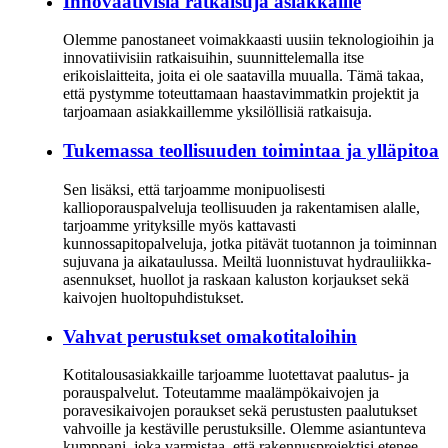
Innovaativisia ratkaisuja asiakkaille
Olemme panostaneet voimakkaasti uusiin teknologioihin ja
innovatiivisiin ratkaisuihin, suunnittelemalla itse
erikoislaitteita, joita ei ole saatavilla muualla. Tämä takaa,
että pystymme toteuttamaan haastavimmatkin projektit ja
tarjoamaan asiakkaillemme yksilöllisiä ratkaisuja.
Tukemassa teollisuuden toimintaa ja ylläpitoa
Sen lisäksi, että tarjoamme monipuolisesti
kallioporauspalveluja teollisuuden ja rakentamisen alalle,
tarjoamme yrityksille myös kattavasti
kunnossapitopalveluja, jotka pitävät tuotannon ja toiminnan
sujuvana ja aikataulussa. Meiltä luonnistuvat hydrauliikka-
asennukset, huollot ja raskaan kaluston korjaukset sekä
kaivojen huoltopuhdistukset.
Vahvat perustukset omakotitaloihin
Kotitalousasiakkaille tarjoamme luotettavat paalutus- ja
porauspalvelut. Toteutamme maalämpökaivojen ja
poravesikaivojen poraukset sekä perustusten paalutukset
vahvoille ja kestäville perustuksille. Olemme asiantunteva
kumppani, joka varmistaa, että rakennusprojektisi etenee