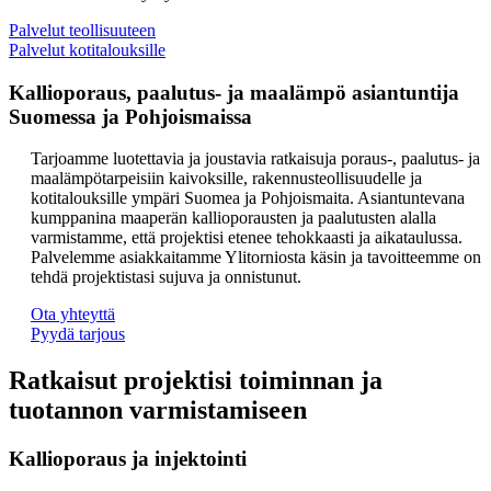
Palvelut teollisuuteen
Palvelut kotitalouksille
Kallioporaus, paalutus- ja maalämpö asiantuntija
Suomessa ja Pohjoismaissa
Tarjoamme luotettavia ja joustavia ratkaisuja poraus-, paalutus- ja
maalämpötarpeisiin kaivoksille, rakennusteollisuudelle ja
kotitalouksille ympäri Suomea ja Pohjoismaita. Asiantuntevana
kumppanina maaperän kallioporausten ja paalutusten alalla
varmistamme, että projektisi etenee tehokkaasti ja aikataulussa.
Palvelemme asiakkaitamme Ylitorniosta käsin ja tavoitteemme on
tehdä projektistasi sujuva ja onnistunut.
Ota yhteyttä
Pyydä tarjous
Ratkaisut projektisi toiminnan ja
tuotannon varmistamiseen
Kallioporaus ja injektointi