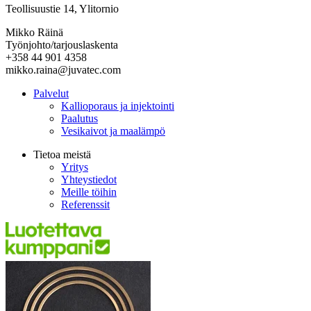
Teollisuustie 14, Ylitornio
Mikko Räinä
Työnjohto/tarjouslaskenta
+358 44 901 4358
mikko.raina@juvatec.com
Palvelut
Kallioporaus ja injektointi
Paalutus
Vesikaivot ja maalämpö
Tietoa meistä
Yritys
Yhteystiedot
Meille töihin
Referenssit