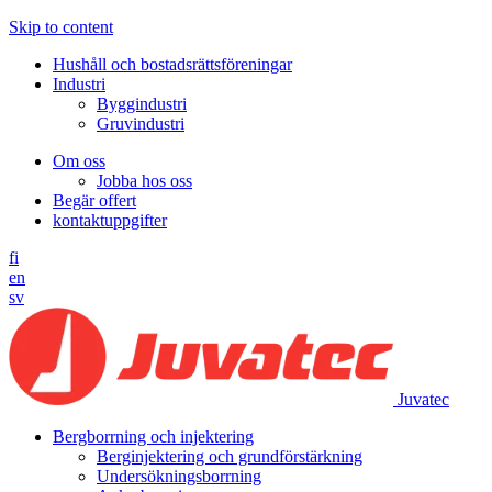
Skip to content
Hushåll och bostadsrättsföreningar
Industri
Byggindustri
Gruvindustri
Om oss
Jobba hos oss
Begär offert
kontaktuppgifter
fi
en
sv
Juvatec
Bergborrning och injektering
Berginjektering och grundförstärkning
Undersökningsborrning