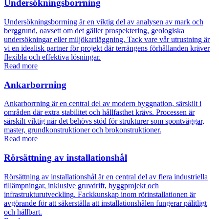
Undersökningsborrning
Undersökningsborrning är en viktig del av analysen av mark och
berggrund, oavsett om det gäller prospektering, geologiska
undersökningar eller miljökartläggning. Tack vare vår utrustning är
vi en idealisk partner för projekt där terrängens förhållanden kräver
flexibla och effektiva lösningar.
Read more
Ankarborrning
Ankarborrning är en central del av modern byggnation, särskilt i
områden där extra stabilitet och hållfasthet krävs. Processen är
särskilt viktig när det behövs stöd för strukturer som spontväggar,
master, grundkonstruktioner och brokonstruktioner.
Read more
Rörsättning av installationshål
Rörsättning av installationshål är en central del av flera industriella
tillämpningar, inklusive gruvdrift, byggprojekt och
infrastrukturutveckling. Fackkunskap inom rörinstallationen är
avgörande för att säkerställa att installationshålen fungerar pålitligt
och hållbart.