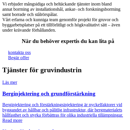
Vi erbjuder mångsidiga och heltäckande tjänster inom bland
annat borrning av installationshål, ankar- och forskningsborrning
samt borrade och stålrörspålar.
Vårt erfarna och kunniga team genomför projekt för gruvor och
byggarbetsplatser på ett tillförlitligt och högkvalitativt sätt – även
under krävande förhållanden.
När du behöver expertis du kan lita på
kontakta oss
Begär offer
Tjänster för gruvindustrin
Läs mer
Berginjektering och grundförstärkning
Berginjektering och förstärkningsinjektering är nyckelfaktorer vid
byggandet av hållbar och pålitlig infrastruktur, där bergmaterialets
hållfasthet och styrka förbättras för olika industriella tillämpningar.
Read more