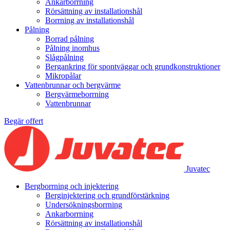
Ankarborrning
Rörsättning av installationshål
Borrning av installationshål
Pålning
Borrad pålning
Pålning inomhus
Slågpålning
Bergankring för spontväggar och grundkonstruktioner
Mikropålar
Vattenbrunnar och bergvärme
Bergvärmeborrning
Vattenbrunnar
Begär offert
Juvatec
Bergborrning och injektering
Berginjektering och grundförstärkning
Undersökningsborrning
Ankarborrning
Rörsättning av installationshål