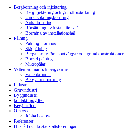
Bergborrning och injektering
Berginjektering och grundförstärkning
Undersökningsborrning
Ankarborrning
Rörsättning av installationshål
Borrning av installationshål
Pålning
Pålning inomhus
Slågpålning
Bergankring för spontväggar och grundkonstruktioner
Borrad pålning
Mikropålar
Vattenbrunnar och bergvärme
Vattenbrunnar
Bergvärmeborrning
Industri
Gruvindustri
Byggindustri
kontaktuppgifter
Begär offert
Om oss
Jobba hos oss
Referenser
Hushåll och bostadsrättsföreningar