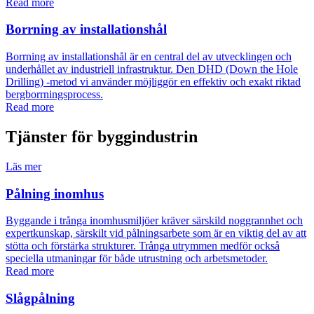
Read more
Borrning av installationshål
Borrning av installationshål är en central del av utvecklingen och
underhållet av industriell infrastruktur. Den DHD (Down the Hole
Drilling) -metod vi använder möjliggör en effektiv och exakt riktad
bergborrningsprocess.
Read more
Tjänster för byggindustrin
Läs mer
Pålning inomhus
Byggande i trånga inomhusmiljöer kräver särskild noggrannhet och
expertkunskap, särskilt vid pålningsarbete som är en viktig del av att
stötta och förstärka strukturer. Trånga utrymmen medför också
speciella utmaningar för både utrustning och arbetsmetoder.
Read more
Slågpålning